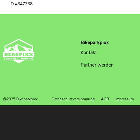
ID #347738
Bikeparkpixx
Kontakt
Partner werden
@2025 Bikeparkpixx
Datenschutzvereinbarung
AGB
Impressum