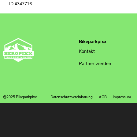
ID #347716
Bikeparkpixx
Kontakt
Partner werden
@2025 Bikeparkpixx
Datenschutzvereinbarung
AGB
Impressum