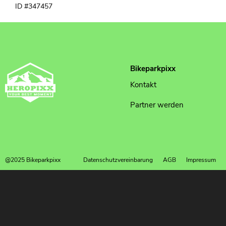
ID #347457
Bikeparkpixx
Kontakt
Partner werden
@2025 Bikeparkpixx
Datenschutzvereinbarung
AGB
Impressum