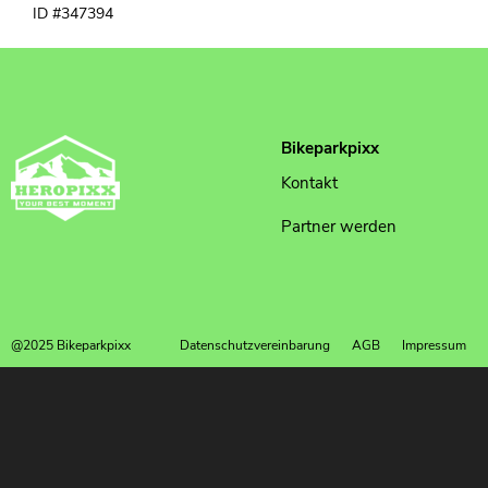
ID #347394
Bikeparkpixx
Kontakt
Partner werden
@2025 Bikeparkpixx
Datenschutzvereinbarung
AGB
Impressum