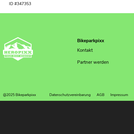
ID #347353
Bikeparkpixx
Kontakt
Partner werden
@2025 Bikeparkpixx
Datenschutzvereinbarung
AGB
Impressum