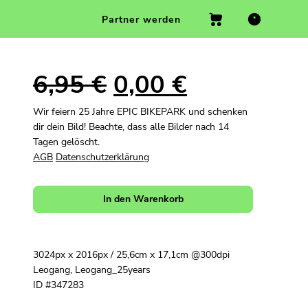
Partner werden
6,95
€
0,00
€
Wir feiern 25 Jahre EPIC BIKEPARK und schenken
dir dein Bild! Beachte, dass alle Bilder nach 14
Tagen gelöscht.
AGB
Datenschutzerklärung
In den Warenkorb
3024px x 2016px / 25,6cm x 17,1cm @300dpi
Leogang, Leogang_25years
ID #347283