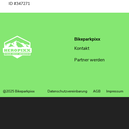
ID #347271
Bikeparkpixx
Kontakt
Partner werden
@2025 Bikeparkpixx
Datenschutzvereinbarung
AGB
Impressum