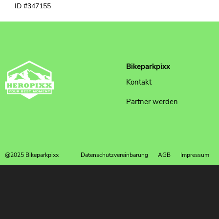
ID #347155
Bikeparkpixx
Kontakt
Partner werden
@2025 Bikeparkpixx
Datenschutzvereinbarung
AGB
Impressum