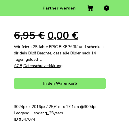
Partner werden
6,95
€
0,00
€
Wir feiern 25 Jahre EPIC BIKEPARK und schenken
dir dein Bild! Beachte, dass alle Bilder nach 14
Tagen gelöscht.
AGB
Datenschutzerklärung
In den Warenkorb
3024px x 2016px / 25,6cm x 17,1cm @300dpi
Leogang, Leogang_25years
ID #347074