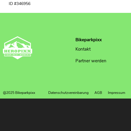
ID #346956
Bikeparkpixx
Kontakt
Partner werden
@2025 Bikeparkpixx
Datenschutzvereinbarung
AGB
Impressum