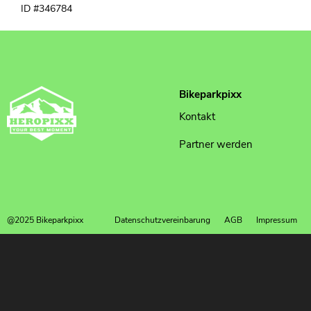
ID #346784
Bikeparkpixx
Kontakt
Partner werden
@2025 Bikeparkpixx
Datenschutzvereinbarung
AGB
Impressum